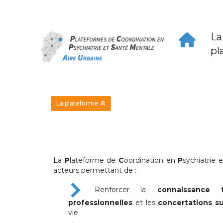
Panneau de gestion des cookies
La
pl
La plateforme
La
P
lateforme de
C
oordination en
P
sychiatrie 
acteurs permettant de :
Renforcer la
connaissance ter
professionnelles
et les
concertations su
vie.