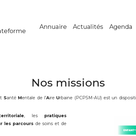
Annuaire
Actualités
Agenda
ateforme
Nos missions
et
S
anté
M
entale de l’
A
ire
U
rbaine (PCPSM-AU) est un disposit
ritoriale
, les
pratiques
r les parcours
de soins et de